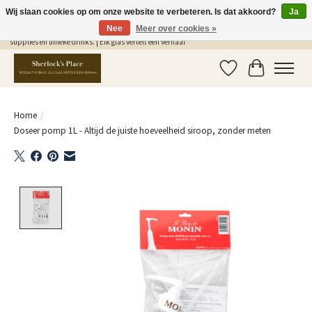
Wij slaan cookies op om onze website te verbeteren. Is dat akkoord?
Ja
Nee
Meer over cookies »
Gratis Verzending in NL vanaf €75,- | Sherlocks Place: dé plek voor MONIN siropen, bar
supplies en unieke drinks. | Elk glas vertelt een verhaal
Verlanglijst
Winkelwag
Home
/
Doseer pomp 1L - Altijd de juiste hoeveelheid siroop, zonder meten
Product image slideshow Items