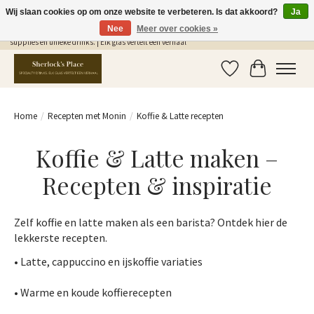
Wij slaan cookies op om onze website te verbeteren. Is dat akkoord?
Ja
Nee
Meer over cookies »
Gratis Verzending in NL vanaf €75,- | Sherlocks Place: dé plek voor MONIN siropen, bar
supplies en unieke drinks. | Elk glas vertelt een verhaal
Verlanglijst
Winkelwag
Home
/
Recepten met Monin
/
Koffie & Latte recepten
Koffie & Latte maken –
Recepten & inspiratie
Zelf koffie en latte maken als een barista? Ontdek hier de
lekkerste recepten.
• Latte, cappuccino en ijskoffie variaties
• Warme en koude koffierecepten