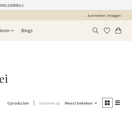
over cookies »
Aanmelden / Inloggen
Monin
Blogs
ei
Sorteren op
Meest bekeken
0 producten