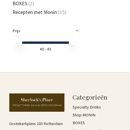
BOXES
(2)
Recepten met Monin
(15)
Prijs
Minimale prijswaarde
Price maximum value
€
0
- €
5
Categorieën
Specialty Drinks
Shop MONIN
BOXES
Grotekerkplein 103 Rotterdam