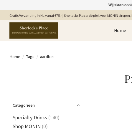
Wij slaan coo
Gratis Verzending in NL vanaf €75,- | Sherlocks Place: dé plek voor MONIN siropen, b
Home
Home
/
Tags
/
aardbei
P
Categorieën
Specialty Drinks
(140)
Shop MONIN
(0)