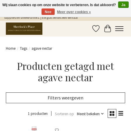
Wij slaan cookies op om onze website te verbeteren. Is dat akkoord?
Ja
Nee
Meer over cookies »
Gratis Verzending in NL vanaf €75,- | Sherlocks Place: dé plek voor MONIN siropen, bar
supplies en unieke drinks. | Elk glas vertelt een verhaal
Verlanglijst
Winkelwag
Home
/
Tags
/
agave nectar
Producten getagd met
agave nectar
Filters weergeven
1 producten
Sorteren op
Meest bekeken