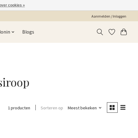
over cookies »
Aanmelden / Inloggen
Monin
Blogs
siroop
Sorteren op
Meest bekeken
1 producten