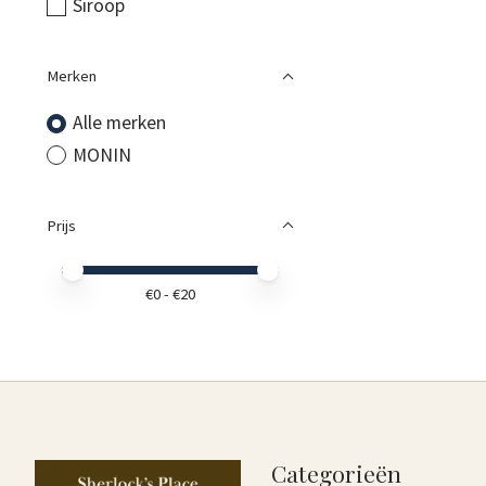
Siroop
Merken
Alle merken
MONIN
Prijs
Minimale prijswaarde
Price maximum value
€
0
- €
20
Categorieën