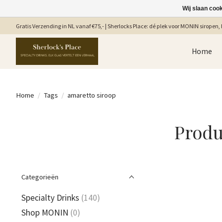
Wij slaan coo
Gratis Verzending in NL vanaf €75,- | Sherlocks Place: dé plek voor MONIN siropen, b
Home
Home
/
Tags
/
amaretto siroop
Produ
Categorieën
Specialty Drinks
(140)
Shop MONIN
(0)