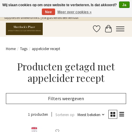
Wij slaan cookies op om onze website te verbeteren. Is dat akkoord?
Ja
Nee
Meer over cookies »
Gratis Verzending in NL vanaf €75,- | Sherlocks Place: dé plek voor MONIN siropen, bar
supplies en unieke drinks. | Elk glas vertelt een verhaal
Verlanglijst
Winkelwag
Home
/
Tags
/
appelcider recept
Producten getagd met
appelcider recept
Filters weergeven
1 producten
Sorteren op
Meest bekeken