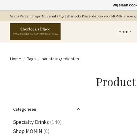
Wij slaan coo
Gratis Verzending in NL vanaf €75,- | Sherlocks Place: dé plek voor MONIN siropen, b
Home
Home
/
Tags
/
barista ingrediënten
Product
Categorieën
Specialty Drinks
(140)
Shop MONIN
(0)