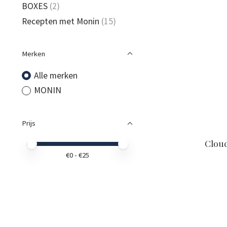
BOXES
(2)
Recepten met Monin
(15)
Merken
Alle merken
MONIN
Prijs
Clou
Minimale prijswaarde
Price maximum value
€
0
- €
25