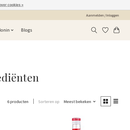
over cookies »
Aanmelden / Inloggen
Monin
Blogs
ediënten
Sorteren op
Meest bekeken
6 producten