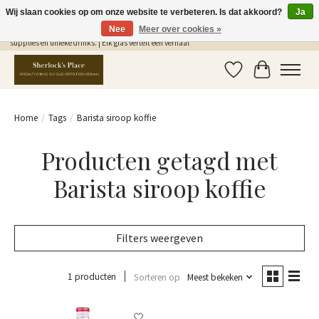
Wij slaan cookies op om onze website te verbeteren. Is dat akkoord?
Ja
Nee
Meer over cookies »
Gratis Verzending in NL vanaf €75,- | Sherlocks Place: dé plek voor MONIN siropen, bar
supplies en unieke drinks. | Elk glas vertelt een verhaal
Verlanglijst
Winkelwag
Home
/
Tags
/
Barista siroop koffie
Producten getagd met
Barista siroop koffie
Filters weergeven
1 producten
Sorteren op
Meest bekeken