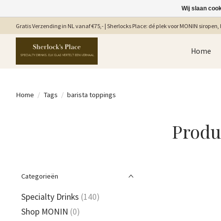
Wij slaan coo
Gratis Verzending in NL vanaf €75,- | Sherlocks Place: dé plek voor MONIN siropen, b
Home
Home
/
Tags
/
barista toppings
Produ
Categorieën
Specialty Drinks
(140)
Shop MONIN
(0)