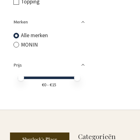
Topping
Merken
Alle merken
MONIN
Prijs
Minimale prijswaarde
Price maximum value
€
0
- €
15
Categorieën