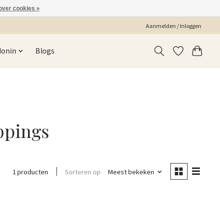
over cookies »
Aanmelden / Inloggen
Monin
Blogs
ppings
Sorteren op
Meest bekeken
1 producten