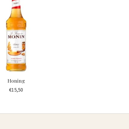
Honing
€15,50