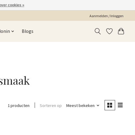
over cookies »
Aanmelden / Inloggen
Monin
Blogs
 smaak
Sorteren op
Meest bekeken
1 producten