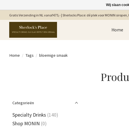
Wij slaan coo
Gratis Verzending in NL vanaf €75,- | Sherlocks Place: dé plek voor MONIN siropen, b
Home
Home
/
Tags
/
bloemige smaak
Produ
Categorieën
Specialty Drinks
(140)
Shop MONIN
(0)