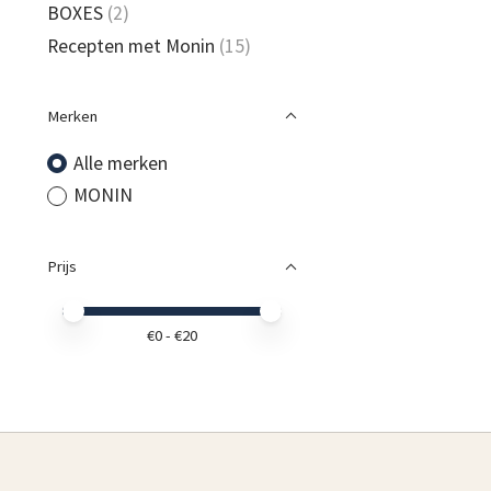
BOXES
(2)
Recepten met Monin
(15)
Merken
Alle merken
MONIN
Prijs
Minimale prijswaarde
Price maximum value
€
0
- €
20