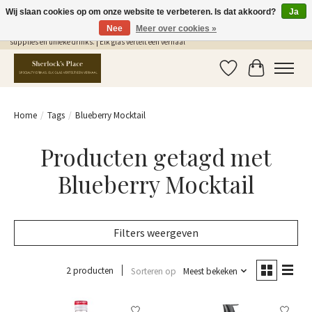
Wij slaan cookies op om onze website te verbeteren. Is dat akkoord?
Ja
Nee
Meer over cookies »
Gratis Verzending in NL vanaf €75,- | Sherlocks Place: dé plek voor MONIN siropen, bar
supplies en unieke drinks. | Elk glas vertelt een verhaal
Verlanglijst
Winkelwag
Home
/
Tags
/
Blueberry Mocktail
Producten getagd met
Blueberry Mocktail
Filters weergeven
2 producten
Sorteren op
Meest bekeken