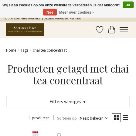
Wij slaan cookies op om onze website te verbeteren. Is dat akkoord?
Ja
Nee
Meer over cookies »
Gratis Verzending in NL vanaf €75,- | Sherlocks Place: dé plek voor MONIN siropen, bar
supplies en unieke drinks. | Elk glas vertelt een verhaal
Verlanglijst
Winkelwag
Home
/
Tags
/
chai tea concentraat
Producten getagd met chai
tea concentraat
Filters weergeven
1 producten
Sorteren op
Meest bekeken