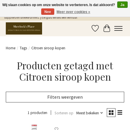
Wij slaan cookies op om onze website te verbeteren. Is dat akkoord?
Ja
Nee
Meer over cookies »
Gratis Verzending in NL vanaf €75,- | Sherlocks Place: dé plek voor MONIN siropen, bar
supplies en unieke drinks. | Elk glas vertelt een verhaal
Verlanglijst
Winkelwag
Home
/
Tags
/
Citroen siroop kopen
Producten getagd met
Citroen siroop kopen
Filters weergeven
1 producten
Sorteren op
Meest bekeken