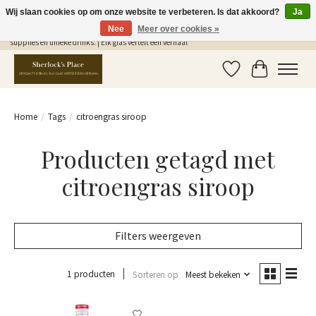
Wij slaan cookies op om onze website te verbeteren. Is dat akkoord?
Ja
Nee
Meer over cookies »
Gratis Verzending in NL vanaf €75,- | Sherlocks Place: dé plek voor MONIN siropen, bar
supplies en unieke drinks. | Elk glas vertelt een verhaal
Verlanglijst
Winkelwag
Home
/
Tags
/
citroengras siroop
Producten getagd met
citroengras siroop
Filters weergeven
1 producten
Sorteren op
Meest bekeken