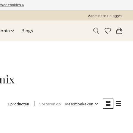
over cookies »
Aanmelden / Inloggen
Monin
Blogs
mix
Sorteren op
Meest bekeken
1 producten