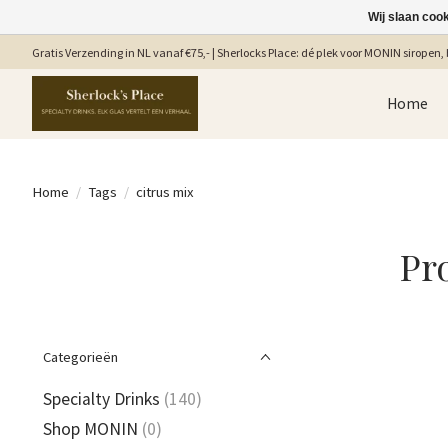
Wij slaan coo
Gratis Verzending in NL vanaf €75,- | Sherlocks Place: dé plek voor MONIN siropen, b
Home
Home
/
Tags
/
citrus mix
Pr
Categorieën
Specialty Drinks
(140)
Shop MONIN
(0)