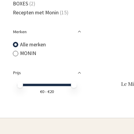
BOXES
(2)
Recepten met Monin
(15)
Merken
Alle merken
MONIN
Prijs
Le M
Minimale prijswaarde
Price maximum value
€
0
- €
20