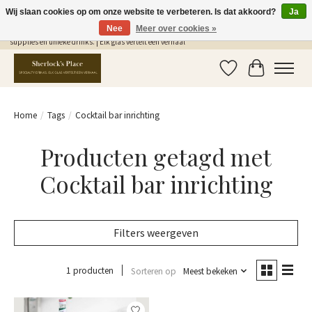
Wij slaan cookies op om onze website te verbeteren. Is dat akkoord?
Ja
Nee
Meer over cookies »
Gratis Verzending in NL vanaf €75,- | Sherlocks Place: dé plek voor MONIN siropen, bar
supplies en unieke drinks. | Elk glas vertelt een verhaal
Verlanglijst
Winkelwag
Home
/
Tags
/
Cocktail bar inrichting
Producten getagd met
Cocktail bar inrichting
Filters weergeven
1 producten
Sorteren op
Meest bekeken