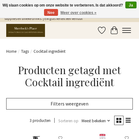
Wij slaan cookies op om onze website te verbeteren. Is dat akkoord?
Ja
Nee
Meer over cookies »
Gratis Verzending in NL vanaf €75,- | Sherlocks Place: dé plek voor MONIN siropen, bar
supplies en unieke drinks. | Elk glas vertelt een verhaal
Verlanglijst
Winkelwag
Home
/
Tags
/
Cocktail ingrediënt
Producten getagd met
Cocktail ingrediënt
Filters weergeven
3 producten
Sorteren op
Meest bekeken