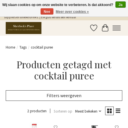
Wij slaan cookies op om onze website te verbeteren. Is dat akkoord?
Ja
Nee
Meer over cookies »
Gratis Verzending in NL vanaf €75,- | Sherlocks Place: dé plek voor MONIN siropen, bar
supplies en unieke drinks. | Elk glas vertelt een verhaal
Verlanglijst
Winkelwag
Home
/
Tags
/
cocktail puree
Producten getagd met
cocktail puree
Filters weergeven
2 producten
Sorteren op
Meest bekeken