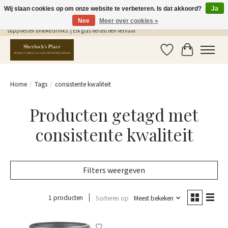
Wij slaan cookies op om onze website te verbeteren. Is dat akkoord?
Ja
Nee
Meer over cookies »
Gratis Verzending in NL vanaf €75,- | Sherlocks Place: dé plek voor MONIN siropen, bar
supplies en unieke drinks. | Elk glas vertelt een verhaal
Verlanglijst
Winkelwag
Home
/
Tags
/
consistente kwaliteit
Producten getagd met
consistente kwaliteit
Filters weergeven
1 producten
Sorteren op
Meest bekeken