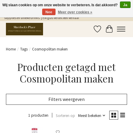
Wij slaan cookies op om onze website te verbeteren. Is dat akkoord?
Ja
Nee
Meer over cookies »
Gratis Verzending in NL vanaf €75,- | Sherlocks Place: dé plek voor MONIN siropen, bar
supplies en unieke drinks. | Elk glas vertelt een verhaal
Verlanglijst
Winkelwag
Home
/
Tags
/
Cosmopolitan maken
Producten getagd met
Cosmopolitan maken
Filters weergeven
1 producten
Sorteren op
Meest bekeken