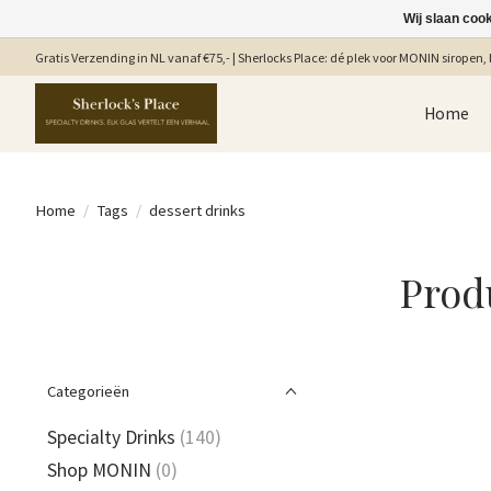
Wij slaan coo
Gratis Verzending in NL vanaf €75,- | Sherlocks Place: dé plek voor MONIN siropen, b
Home
Home
/
Tags
/
dessert drinks
Prod
Categorieën
Specialty Drinks
(140)
Shop MONIN
(0)