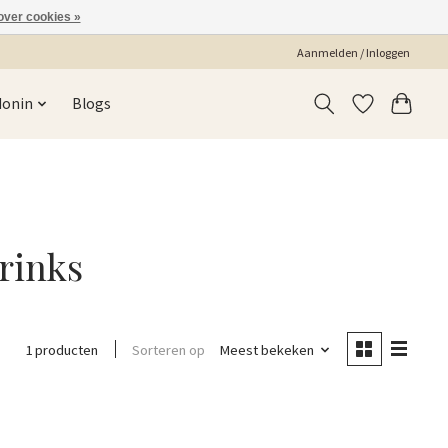
over cookies »
Aanmelden / Inloggen
Monin
Blogs
rinks
Sorteren op
Meest bekeken
1 producten