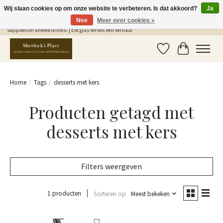
Wij slaan cookies op om onze website te verbeteren. Is dat akkoord?
Ja
Nee
Meer over cookies »
Gratis Verzending in NL vanaf €75,- | Sherlocks Place: dé plek voor MONIN siropen, bar
supplies en unieke drinks. | Elk glas vertelt een verhaal
Verlanglijst
Winkelwag
Home
/
Tags
/
desserts met kers
Producten getagd met
desserts met kers
Filters weergeven
1 producten
Sorteren op
Meest bekeken