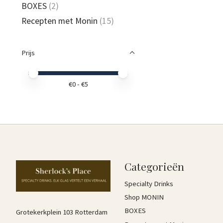
BOXES
(2)
Recepten met Monin
(15)
Prijs
Minimale prijswaarde
Price maximum value
€
0
- €
5
Categorieën
Specialty Drinks
Shop MONIN
BOXES
Grotekerkplein 103 Rotterdam