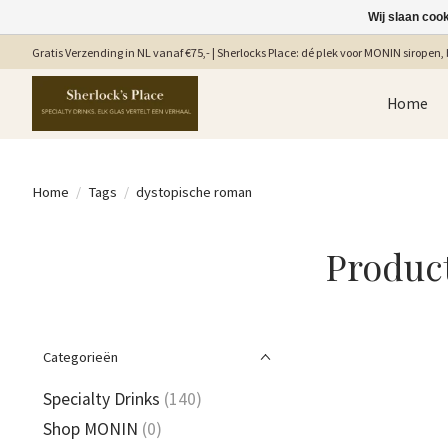
Wij slaan coo
Gratis Verzending in NL vanaf €75,- | Sherlocks Place: dé plek voor MONIN siropen, b
Home
Home
/
Tags
/
dystopische roman
Produc
Categorieën
Specialty Drinks
(140)
Shop MONIN
(0)