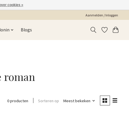
over cookies »
Aanmelden / Inloggen
Monin
Blogs
e roman
Sorteren op
Meest bekeken
0 producten