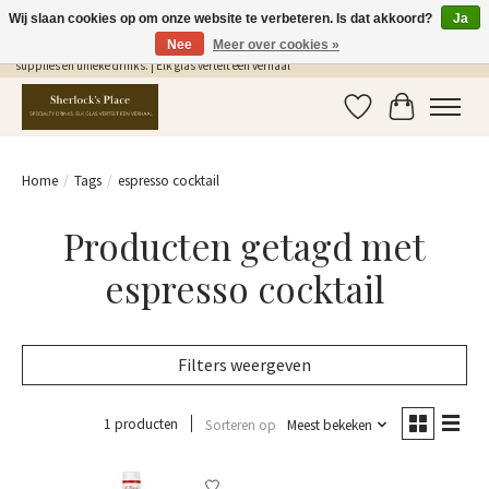
Wij slaan cookies op om onze website te verbeteren. Is dat akkoord?
Ja
Nee
Meer over cookies »
Gratis Verzending in NL vanaf €75,- | Sherlocks Place: dé plek voor MONIN siropen, bar
supplies en unieke drinks. | Elk glas vertelt een verhaal
Verlanglijst
Winkelwag
Home
/
Tags
/
espresso cocktail
Producten getagd met
espresso cocktail
Filters weergeven
1 producten
Sorteren op
Meest bekeken