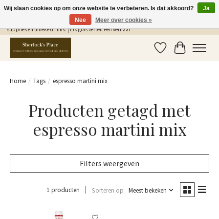
Wij slaan cookies op om onze website te verbeteren. Is dat akkoord?
Ja
Nee
Meer over cookies »
Gratis Verzending in NL vanaf €75,- | Sherlocks Place: dé plek voor MONIN siropen, bar
supplies en unieke drinks. | Elk glas vertelt een verhaal
Verlanglijst
Winkelwag
Home
/
Tags
/
espresso martini mix
Producten getagd met
espresso martini mix
Filters weergeven
1 producten
Sorteren op
Meest bekeken