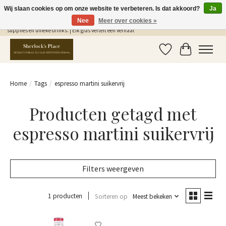
Wij slaan cookies op om onze website te verbeteren. Is dat akkoord?
Ja
Nee
Meer over cookies »
Gratis Verzending in NL vanaf €75,- | Sherlocks Place: dé plek voor MONIN siropen, bar
supplies en unieke drinks. | Elk glas vertelt een verhaal
Verlanglijst
Winkelwag
Home
/
Tags
/
espresso martini suikervrij
Producten getagd met
espresso martini suikervrij
Filters weergeven
1 producten
Sorteren op
Meest bekeken