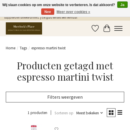
Wij slaan cookies op om onze website te verbeteren. Is dat akkoord?
Ja
Nee
Meer over cookies »
Gratis Verzending in NL vanaf €75,- | Sherlocks Place: dé plek voor MONIN siropen, bar
supplies en unieke drinks. | Elk glas vertelt een verhaal
Verlanglijst
Winkelwag
Home
/
Tags
/
espresso martini twist
Producten getagd met
espresso martini twist
Filters weergeven
1 producten
Sorteren op
Meest bekeken