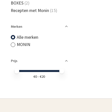
BOXES
(2)
Recepten met Monin
(15)
Merken
Alle merken
MONIN
Prijs
Minimale prijswaarde
Price maximum value
€
0
- €
20