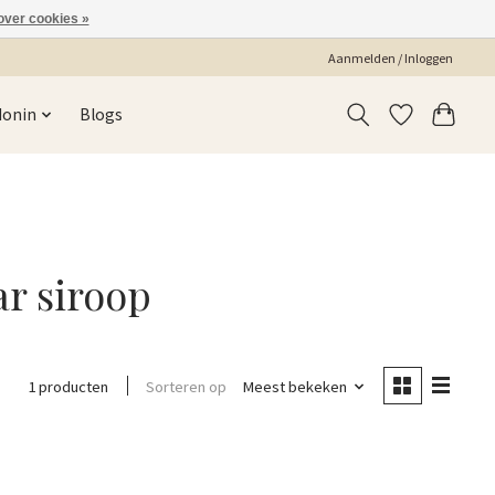
over cookies »
Aanmelden / Inloggen
Monin
Blogs
r siroop
Sorteren op
Meest bekeken
1 producten