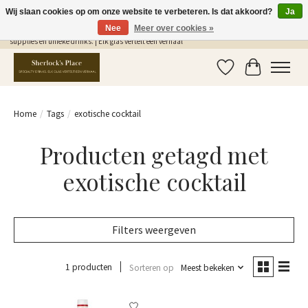
Wij slaan cookies op om onze website te verbeteren. Is dat akkoord?
Ja
Nee
Meer over cookies »
Gratis Verzending in NL vanaf €75,- | Sherlocks Place: dé plek voor MONIN siropen, bar
supplies en unieke drinks. | Elk glas vertelt een verhaal
Verlanglijst
Winkelwag
Home
/
Tags
/
exotische cocktail
Producten getagd met
exotische cocktail
Filters weergeven
1 producten
Sorteren op
Meest bekeken