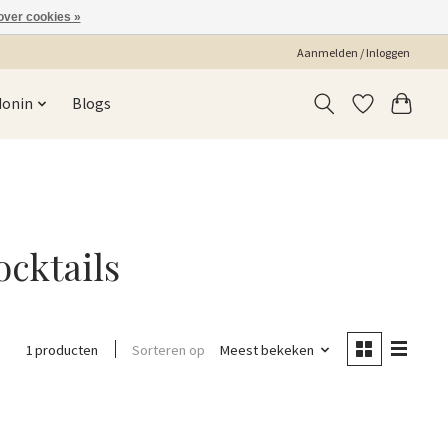
over cookies »
Aanmelden / Inloggen
Monin
Blogs
cktails
Sorteren op
Meest bekeken
1 producten