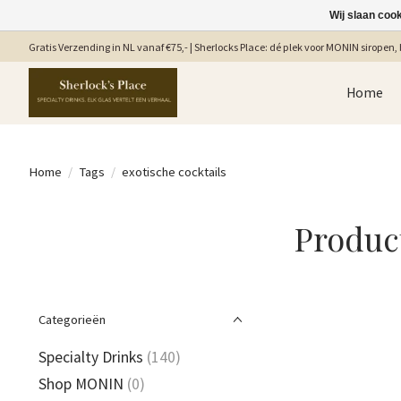
Wij slaan coo
Gratis Verzending in NL vanaf €75,- | Sherlocks Place: dé plek voor MONIN siropen, b
Home
Home
/
Tags
/
exotische cocktails
Produc
Categorieën
Specialty Drinks
(140)
Shop MONIN
(0)