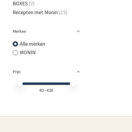
BOXES
(2)
Recepten met Monin
(15)
Merken
Alle merken
MONIN
Prijs
Minimale prijswaarde
Price maximum value
€
0
- €
20