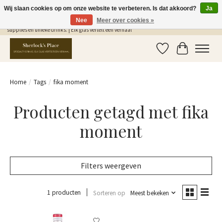
Wij slaan cookies op om onze website te verbeteren. Is dat akkoord?
Ja
Nee
Meer over cookies »
Gratis Verzending in NL vanaf €75,- | Sherlocks Place: dé plek voor MONIN siropen, bar
supplies en unieke drinks. | Elk glas vertelt een verhaal
Verlanglijst
Winkelwag
Home
/
Tags
/
fika moment
Producten getagd met fika
moment
Filters weergeven
1 producten
Sorteren op
Meest bekeken