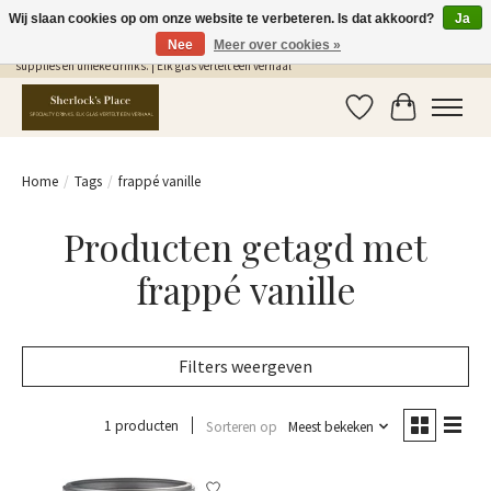
Wij slaan cookies op om onze website te verbeteren. Is dat akkoord?
Ja
Nee
Meer over cookies »
Gratis Verzending in NL vanaf €75,- | Sherlocks Place: dé plek voor MONIN siropen, bar
supplies en unieke drinks. | Elk glas vertelt een verhaal
Verlanglijst
Winkelwag
Home
/
Tags
/
frappé vanille
Producten getagd met
frappé vanille
Filters weergeven
1 producten
Sorteren op
Meest bekeken