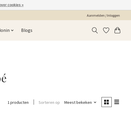
over cookies »
Aanmelden / Inloggen
Monin
Blogs
pé
Sorteren op
Meest bekeken
1 producten