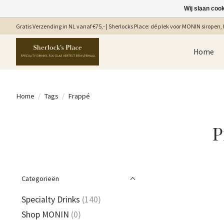
Wij slaan coo
Gratis Verzending in NL vanaf €75,- | Sherlocks Place: dé plek voor MONIN siropen, b
Home
Home
/
Tags
/
Frappé
P
Categorieën
Specialty Drinks
(140)
Shop MONIN
(0)