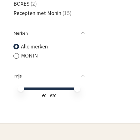
BOXES
(2)
Recepten met Monin
(15)
Merken
Alle merken
MONIN
Prijs
Minimale prijswaarde
Price maximum value
€
0
- €
20