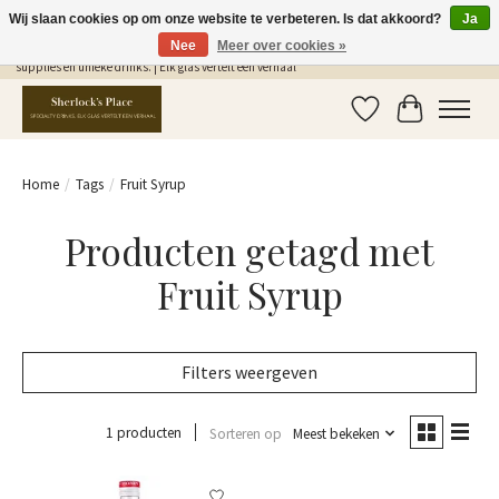
Wij slaan cookies op om onze website te verbeteren. Is dat akkoord?
Ja
Nee
Meer over cookies »
Gratis Verzending in NL vanaf €75,- | Sherlocks Place: dé plek voor MONIN siropen, bar
supplies en unieke drinks. | Elk glas vertelt een verhaal
Verlanglijst
Winkelwag
Home
/
Tags
/
Fruit Syrup
Producten getagd met
Fruit Syrup
Filters weergeven
1 producten
Sorteren op
Meest bekeken