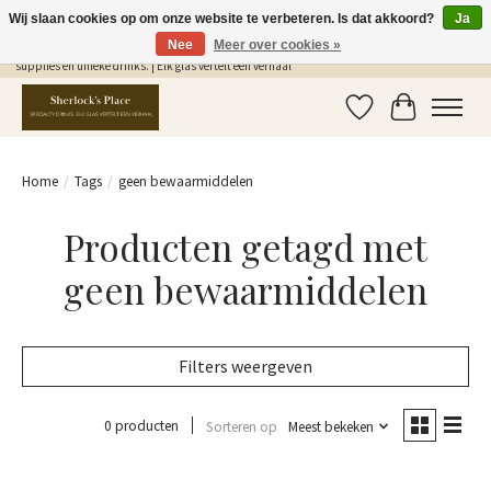
Wij slaan cookies op om onze website te verbeteren. Is dat akkoord?
Ja
Nee
Meer over cookies »
Gratis Verzending in NL vanaf €75,- | Sherlocks Place: dé plek voor MONIN siropen, bar
supplies en unieke drinks. | Elk glas vertelt een verhaal
Verlanglijst
Winkelwag
Home
/
Tags
/
geen bewaarmiddelen
Producten getagd met
geen bewaarmiddelen
Filters weergeven
0 producten
Sorteren op
Meest bekeken