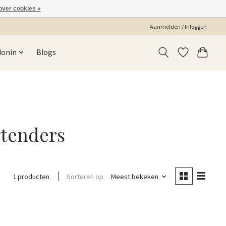
over cookies »
Aanmelden / Inloggen
Monin
Blogs
rtenders
Sorteren op
Meest bekeken
1 producten