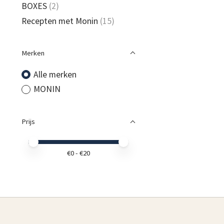
BOXES
(2)
Recepten met Monin
(15)
Merken
Alle merken
MONIN
Prijs
Minimale prijswaarde
Price maximum value
€
0
- €
20