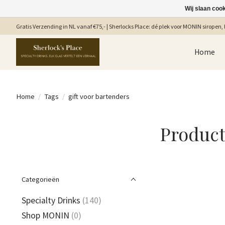
Wij slaan coo
Gratis Verzending in NL vanaf €75,- | Sherlocks Place: dé plek voor MONIN siropen, b
Home
Home
/
Tags
/
gift voor bartenders
Product
Categorieën
Specialty Drinks
(140)
Shop MONIN
(0)