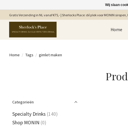
Wij slaan coo
Gratis Verzending in NL vanaf €75,- | Sherlocks Place: dé plek voor MONIN siropen, b
Home
Home
/
Tags
/
gimlet maken
Prod
Categorieën
Specialty Drinks
(140)
Shop MONIN
(0)