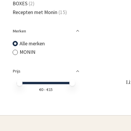
BOXES
(2)
Recepten met Monin
(15)
Merken
Alle merken
MONIN
Prijs
Li
Minimale prijswaarde
Price maximum value
€
0
- €
15