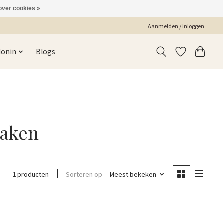
over cookies »
Aanmelden / Inloggen
Monin
Blogs
maken
Sorteren op
Meest bekeken
1 producten