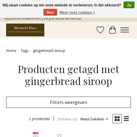
Wij slaan cookies op om onze website te verbeteren. Is dat akkoord?
Ja
Nee
Meer over cookies »
Gratis Verzending in NL vanaf €75,- | Sherlocks Place: dé plek voor MONIN siropen, bar
supplies en unieke drinks. | Elk glas vertelt een verhaal
Verlanglijst
Winkelwag
Home
/
Tags
/
gingerbread siroop
Producten getagd met
gingerbread siroop
Filters weergeven
1 producten
Sorteren op
Meest bekeken