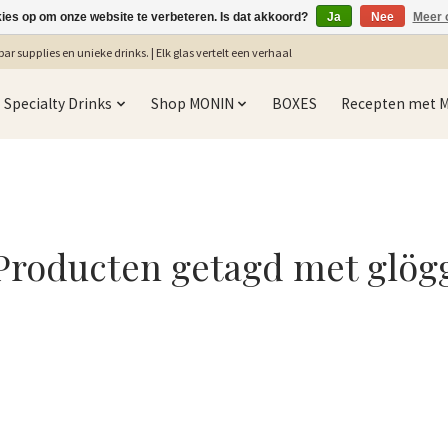
kies op om onze website te verbeteren. Is dat akkoord?
Ja
Nee
Meer 
ar supplies en unieke drinks. | Elk glas vertelt een verhaal
Specialty Drinks
Shop MONIN
BOXES
Recepten met 
Producten getagd met glög