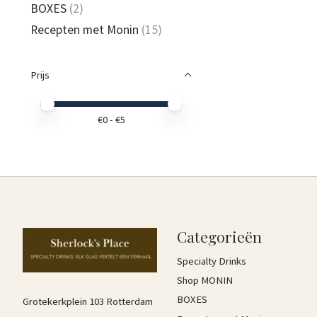
BOXES
(2)
Recepten met Monin
(15)
Prijs
Minimale prijswaarde
Price maximum value
€
0
- €
5
Categorieën
Specialty Drinks
Shop MONIN
BOXES
Grotekerkplein 103 Rotterdam