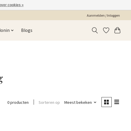
over cookies »
Aanmelden / Inloggen
Monin
Blogs
g
Sorteren op
Meest bekeken
0 producten