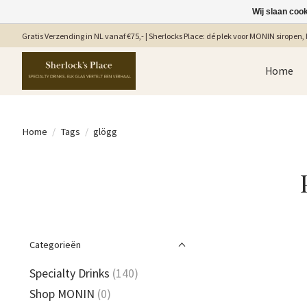
Wij slaan coo
Gratis Verzending in NL vanaf €75,- | Sherlocks Place: dé plek voor MONIN siropen, b
Home
Home
/
Tags
/
glögg
Categorieën
Specialty Drinks
(140)
Shop MONIN
(0)