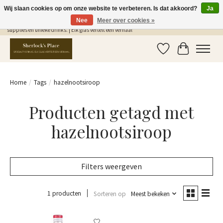
Wij slaan cookies op om onze website te verbeteren. Is dat akkoord?
Ja
Nee
Meer over cookies »
Gratis Verzending in NL vanaf €75,- | Sherlocks Place: dé plek voor MONIN siropen, bar
supplies en unieke drinks. | Elk glas vertelt een verhaal
Verlanglijst
Winkelwag
Home
/
Tags
/
hazelnootsiroop
Producten getagd met
hazelnootsiroop
Filters weergeven
1 producten
Sorteren op
Meest bekeken