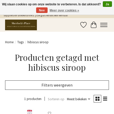
Wij slaan cookies op om onze website te verbeteren. Is dat akkoord?
Ja
Nee
Meer over cookies »
Gratis Verzending in NL vanaf €75,- | Sherlocks Place: dé plek voor MONIN siropen, bar
supplies en unieke drinks. | Elk glas vertelt een verhaal
Verlanglijst
Winkelwag
Home
/
Tags
/
hibiscus siroop
Producten getagd met
hibiscus siroop
Filters weergeven
1 producten
Sorteren op
Meest bekeken