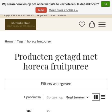
Wij slaan cookies op om onze website te verbeteren. Is dat akkoord?
Ja
Nee
Meer over cookies »
Gratis Verzending in NL vanaf €75,- | Sherlocks Place: dé plek voor MONIN siropen, bar
supplies en unieke drinks. | Elk glas vertelt een verhaal
Verlanglijst
Winkelwag
Home
/
Tags
/
horeca fruitpuree
Producten getagd met
horeca fruitpuree
Filters weergeven
1 producten
Sorteren op
Meest bekeken