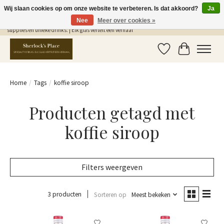
Wij slaan cookies op om onze website te verbeteren. Is dat akkoord?
Ja
Nee
Meer over cookies »
Gratis Verzending in NL vanaf €75,- | Sherlocks Place: dé plek voor MONIN siropen, bar
supplies en unieke drinks. | Elk glas vertelt een verhaal
Verlanglijst
Winkelwag
Home
/
Tags
/
koffie siroop
Producten getagd met
koffie siroop
Filters weergeven
3 producten
Sorteren op
Meest bekeken