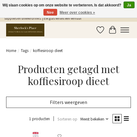
Wij slaan cookies op om onze website te verbeteren. Is dat akkoord?
Ja
Nee
Meer over cookies »
Gratis Verzending in NL vanaf €75,- | Sherlocks Place: dé plek voor MONIN siropen, bar
supplies en unieke drinks. | Elk glas vertelt een verhaal
Verlanglijst
Winkelwag
Home
/
Tags
/
koffiesiroop dieet
Producten getagd met
koffiesiroop dieet
Filters weergeven
1 producten
Sorteren op
Meest bekeken