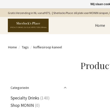
Wij slaan coo
Gratis Verzending in NL vanaf €75,- | Sherlocks Place: dé plek voor MONIN siropen, b
Home
Home
/
Tags
/
koffiesiroop kaneel
Produc
Categorieën
Specialty Drinks
(140)
Shop MONIN
(0)