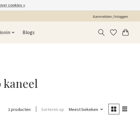
over cookies »
Aanmelden / Inloggen
Monin
Blogs
 kaneel
Sorteren op
Meest bekeken
1 producten