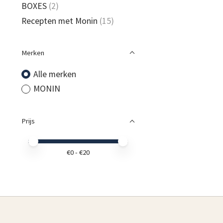
BOXES
(2)
Recepten met Monin
(15)
Merken
Alle merken
MONIN
Prijs
Minimale prijswaarde
Price maximum value
€
0
- €
20