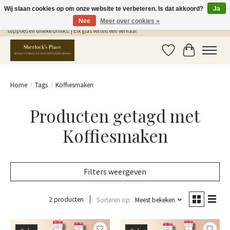
Wij slaan cookies op om onze website te verbeteren. Is dat akkoord?
Ja
Nee
Meer over cookies »
Gratis Verzending in NL vanaf €75,- | Sherlocks Place: dé plek voor MONIN siropen, bar
supplies en unieke drinks. | Elk glas vertelt een verhaal
Verlanglijst
Winkelwag
Home
/
Tags
/
Koffiesmaken
Producten getagd met
Koffiesmaken
Filters weergeven
2 producten
Sorteren op
Meest bekeken