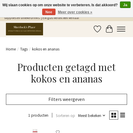
Wij slaan cookies op om onze website te verbeteren. Is dat akkoord?
Ja
Nee
Meer over cookies »
Gratis Verzending in NL vanaf €75,- | Sherlocks Place: dé plek voor MONIN siropen, bar
supplies en unieke drinks. | Elk glas vertelt een verhaal
Verlanglijst
Winkelwag
Home
/
Tags
/
kokos en ananas
Producten getagd met
kokos en ananas
Filters weergeven
1 producten
Sorteren op
Meest bekeken