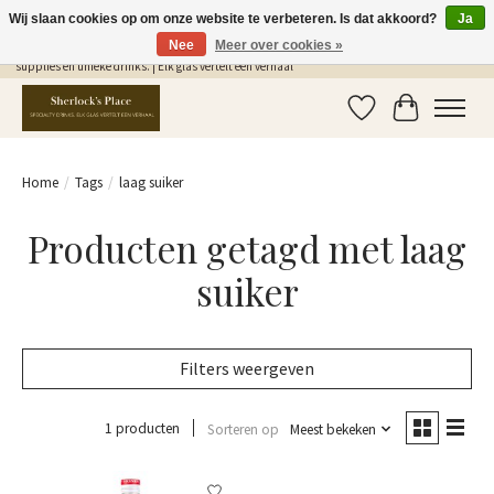
Wij slaan cookies op om onze website te verbeteren. Is dat akkoord?
Ja
Nee
Meer over cookies »
Gratis Verzending in NL vanaf €75,- | Sherlocks Place: dé plek voor MONIN siropen, bar
supplies en unieke drinks. | Elk glas vertelt een verhaal
Verlanglijst
Winkelwag
Home
/
Tags
/
laag suiker
Producten getagd met laag
suiker
Filters weergeven
1 producten
Sorteren op
Meest bekeken