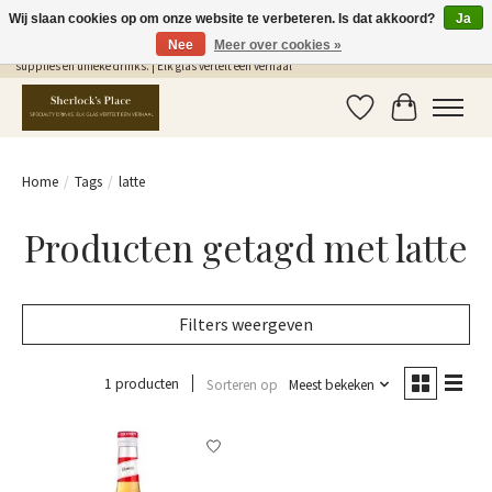
Wij slaan cookies op om onze website te verbeteren. Is dat akkoord?
Ja
Nee
Meer over cookies »
Gratis Verzending in NL vanaf €75,- | Sherlocks Place: dé plek voor MONIN siropen, bar
supplies en unieke drinks. | Elk glas vertelt een verhaal
Verlanglijst
Winkelwag
Home
/
Tags
/
latte
Producten getagd met latte
Filters weergeven
1 producten
Sorteren op
Meest bekeken