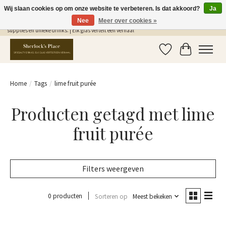
Wij slaan cookies op om onze website te verbeteren. Is dat akkoord?
Ja
Nee
Meer over cookies »
Gratis Verzending in NL vanaf €75,- | Sherlocks Place: dé plek voor MONIN siropen, bar
supplies en unieke drinks. | Elk glas vertelt een verhaal
Verlanglijst
Winkelwag
Home
/
Tags
/
lime fruit purée
Producten getagd met lime
fruit purée
Filters weergeven
0 producten
Sorteren op
Meest bekeken